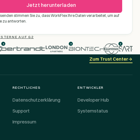
Jetzt herunterladen
senden stimmen Sie zu, dass WorkFlex Ihre Daten verarbeitet, um auf
e zu antworten.
5 STERNE AUF G2
Zum Trust Center
→
RECHTLICHES
ENTWICKLER
Datenschutzerklärung
Developer Hub
Support
Systemstatus
Impressum