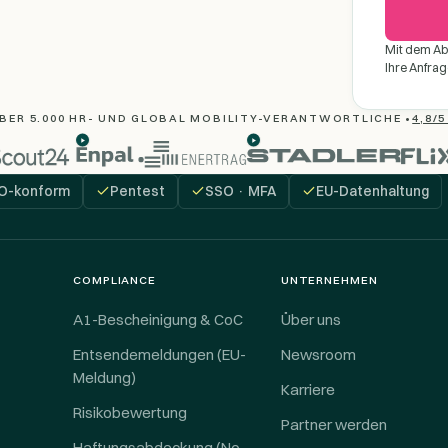
Mit dem Ab
Ihre Anfrag
BER 5.000 HR- UND GLOBAL MOBILITY-VERANTWORTLICHE •
4,8/
O-konform
Pentest
SSO · MFA
EU-Datenhaltung
COMPLIANCE
UNTERNEHMEN
A1-Bescheinigung & CoC
Über uns
Entsendemeldungen (EU-
Newsroom
Meldung)
Karriere
Risikobewertung
Partner werden
Haftungsabdeckung (No-