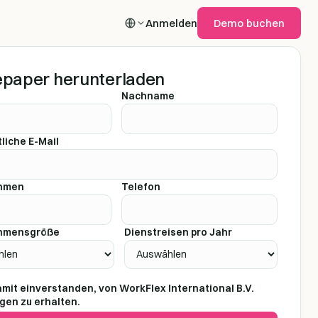
Anmelden
Demo buchen
paper herunterladen
Nachname
liche E-Mail
hmen
Telefon
hmensgröße
Dienstreisen pro Jahr
damit einverstanden, von WorkFlex International B.V.
ngen zu erhalten.