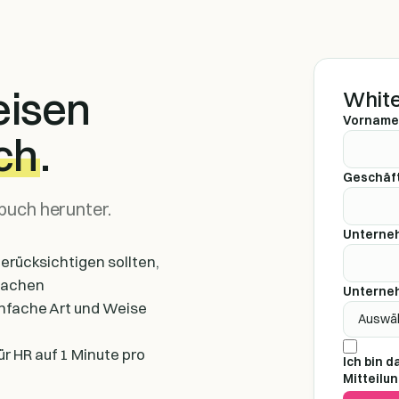
eisen
White
Vorname
ch
.
Geschäft
buch herunter.
Unterne
erücksichtigen sollten,
machen
Unterne
nfache Art und Weise
r HR auf 1 Minute pro
Ich bin 
Mitteilu