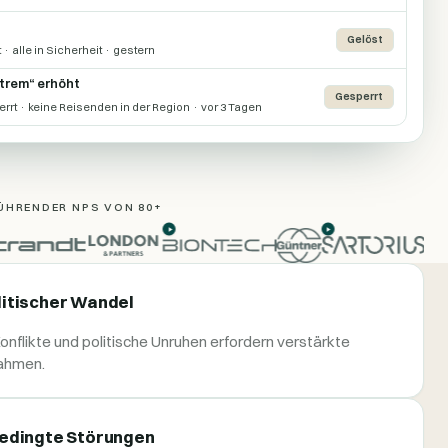
Gelöst
· alle in Sicherheit · gestern
trem“ erhöht
Gesperrt
rt · keine Reisenden in der Region · vor 3 Tagen
ÜHRENDER NPS VON 80+
itischer Wandel
nflikte und politische Unruhen erfordern verstärkte
ahmen.
edingte Störungen