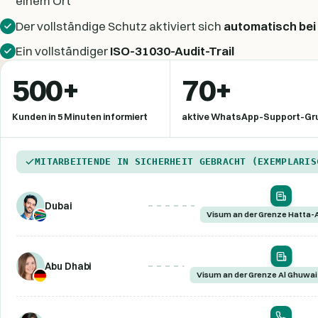
einem Ort
Der vollständige Schutz aktiviert sich
automatisch bei
Ein vollständiger
ISO-31030-Audit-Trail
500+
70+
Kunden in 5 Minuten informiert
aktive WhatsApp-Support-Gr
MITARBEITENDE IN SICHERHEIT GEBRACHT (EXEMPLARIS
Dubai
Visum an der Grenze Hatta-
Abu Dhabi
Visum an der Grenze Al Ghuwai