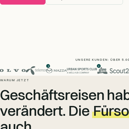
UNSERE KUNDEN: ÜBER 5.
WARUM JETZT
Geschäftsreisen hab
verändert. Die
Fürso
auch.