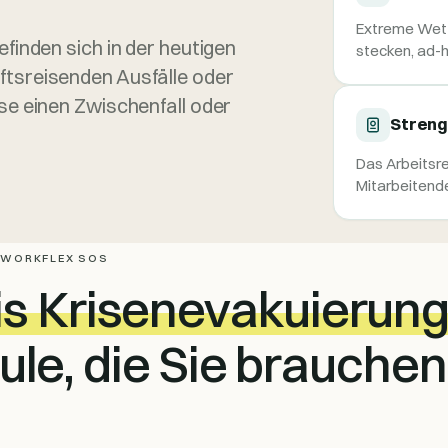
Extreme Wett
finden sich in der heutigen
stecken, ad-h
tsreisenden Ausfälle oder
se einen Zwischenfall oder
Streng
Das Arbeitsre
Mitarbeitende
 WORKFLEX SOS
is Krisenevakuierung
le, die Sie brauchen