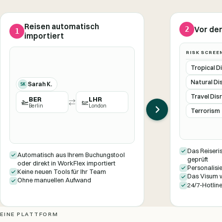
Reisen automatisch
2
Vor der
1
importiert
RISK SCREE
Tropical D
Natural Di
Sarah K.
SK
Travel Dis
BER
LHR
Berlin
London
Terrorism
Das Reiseri
Automatisch aus Ihrem Buchungstool
geprüft
oder direkt in WorkFlex importiert
Personalisie
Keine neuen Tools für Ihr Team
Das Visum w
Ohne manuellen Aufwand
24/7-Hotline
EINE PLATTFORM