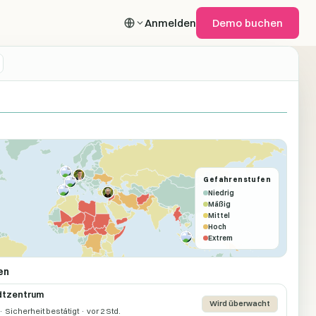
Anmelden
Demo buchen
Gefahrenstufen
Niedrig
Mäßig
Mittel
Hoch
Extrem
en
dtzentrum
Wird überwacht
 Sicherheit bestätigt · vor 2 Std.