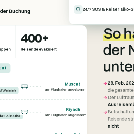
24/7 SOS & Reiserisiko-
 der Buchung
So h
400+
der 
uppen
Reisende evakuiert
unte
CH)
28. Feb. 202
Muscat
die gesamte 
am Flughafen angekommen
Al Wajajah
Der Luftraum
Ausreisemö
Riyadh
Botschaften
am Flughafen angekommen
fat-Al Batha
Reisende str
nicht