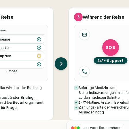
 Reise
3
Während der Reise
NING
isease
SOS
saster
ruption
24/7-Support
+ more
siko wird bei der Buchung
Sofortige Medizin- und
Sicherheitswarnungen mit Inf
rtes Länder-Briefing
zu den nächsten Schritten
24/7-Hotline, Ärzte in Bereitsc
ird bei Bedarf organisiert
Zahlungskarte der Versicheru
 für Fragen
Auslagen nötig
app.workflex.com/sos