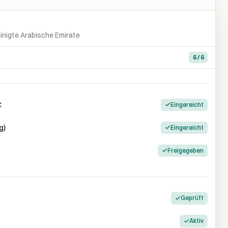
inigte Arabische Emirate
6 / 6
C
Eingereicht
g)
Eingereicht
Freigegeben
Geprüft
Aktiv