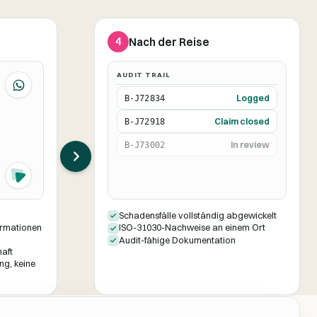
4
Nach der Reise
AUDIT TRAIL
B-J72834
Logged
B-J72918
Claim closed
B-J73002
In review
Schadensfälle vollständig abgewickelt
ormationen
ISO-31030-Nachweise an einem Ort
Audit-fähige Dokumentation
haft
ng, keine