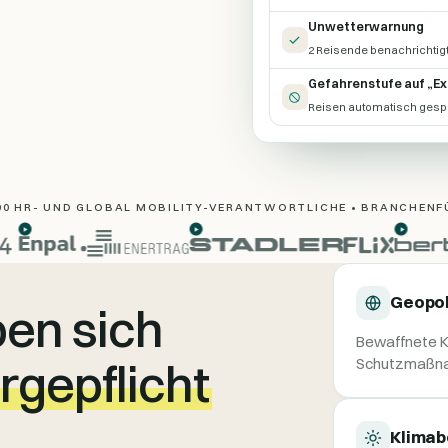
Unwetterwarnung
2 Reisende benachrichtigt 
Gefahrenstufe auf „Ex
Reisen automatisch gesper
000 HR- UND GLOBAL MOBILITY-VERANTWORTLICHE • BRANCHENF
Geopol
en sich
Bewaffnete Ko
rgepflicht
Schutzmaßn
Klimab