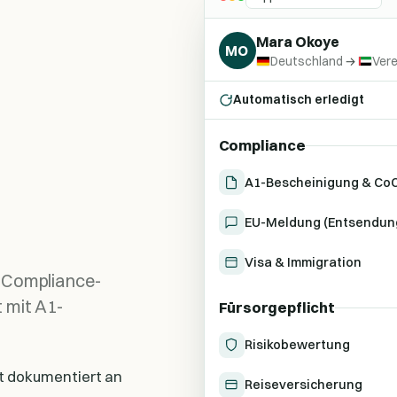
Mara Okoye
MO
Deutschland
→
Vere
Automatisch erledigt
Compliance
A1-Bescheinigung & Co
EU-Meldung (Entsendun
Visa & Immigration
s Compliance-
 mit A1-
Fürsorgepflicht
Risikobewertung
ht dokumentiert an
Reiseversicherung