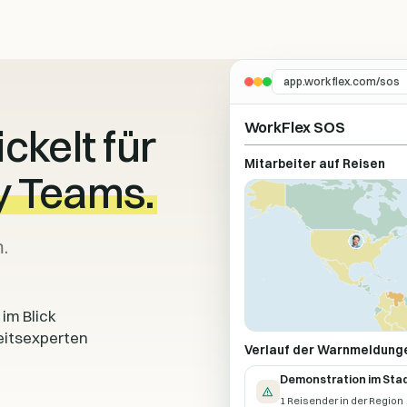
app.workflex.com/sos
WorkFlex SOS
ckelt für
Mitarbeiter auf Reisen
ty Teams.
.
im Blick
eitsexperten
Verlauf der Warnmeldung
Demonstration im Sta
1 Reisender in der Region ·