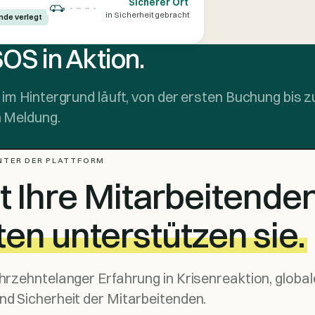
Sicherer Ort
in Sicherheit gebracht
unde verlegt
OS in Aktion.
l im Hintergrund läuft, von der ersten Buchung bis z
n Meldung.
NTER DER PLATTFORM
t Ihre Mitarbeitende
en unterstützen sie.
ahrzehntelanger Erfahrung in Krisenreaktion, global
nd Sicherheit der Mitarbeitenden.