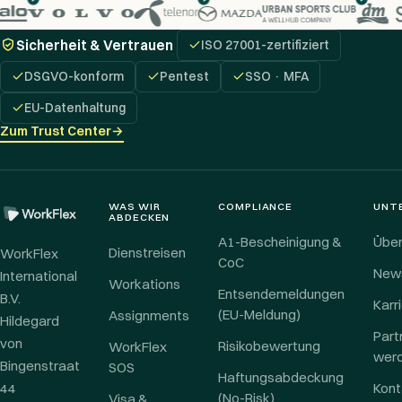
Sicherheit & Vertrauen
ISO 27001-zertifiziert
DSGVO-konform
Pentest
SSO · MFA
EU-Datenhaltung
Zum Trust Center
→
WAS WIR
COMPLIANCE
UNT
ABDECKEN
A1-Bescheinigung &
Über
Dienstreisen
WorkFlex
CoC
New
International
Workations
Entsendemeldungen
B.V.
Karr
(EU-Meldung)
Assignments
Hildegard
Part
von
Risikobewertung
WorkFlex
wer
Bingenstraat
SOS
Haftungsabdeckung
44
Kont
(No-Risk)
Visa &