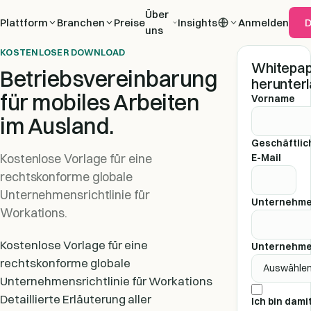
Über
Plattform
Branchen
Preise
Insights
Anmelden
uns
KOSTENLOSER DOWNLOAD
Whitepa
Betriebsvereinbarung
herunter
für mobiles Arbeiten
Vorname
im Ausland.
Geschäftlic
Kostenlose Vorlage für eine
E-Mail
rechtskonforme globale
Unternehmensrichtlinie für
Unternehm
Workations.
Kostenlose Vorlage für eine
Unternehm
rechtskonforme globale
Unternehmensrichtlinie für Workations
Detaillierte Erläuterung aller
Ich bin dami