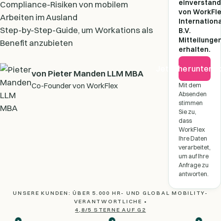
einverstand
Compliance-Risiken von mobilem
von WorkFl
Arbeiten im Ausland
Internation
Step-by-Step-Guide, um Workations als
B.V.
Mitteilunge
Benefit anzubieten
erhalten.
Jetzt herunterl
von Pieter Manden LLM MBA
Co-Founder von WorkFlex
Mit dem
Absenden
stimmen
Sie zu,
dass
WorkFlex
Ihre Daten
verarbeitet,
um auf Ihre
Anfrage zu
antworten.
UNSERE KUNDEN: ÜBER 5.000 HR- UND GLOBAL MOBILITY-
VERANTWORTLICHE •
4,8/5 STERNE AUF G2