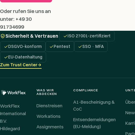
Oder rufen Sie uns an
unter: +49 30
91734699
Sicherheit & Vertrauen
ISO 27001-zertifiziert
DSGVO-konform
Pentest
SSO · MFA
EU-Datenhaltung
Zum Trust Center
→
WAS WIR
COMPLIANCE
UNT
ABDECKEN
A1-Bescheinigung &
Über
Dienstreisen
WorkFlex
CoC
New
International
Workations
Entsendemeldungen
B.V.
Karr
(EU-Meldung)
Assignments
Hildegard
Part