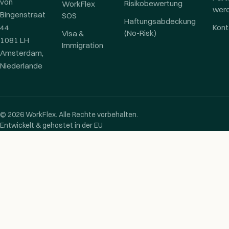
von
Risikobewertung
WorkFlex
wer
Bingenstraat
SOS
Haftungsabdeckung
44
Kont
(No-Risk)
Visa &
1081 LH
Immigration
Amsterdam,
Niederlande
© 2026 WorkFlex. Alle Rechte vorbehalten.
Entwickelt & gehostet in der EU